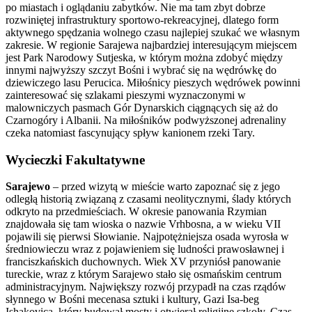
po miastach i oglądaniu zabytków. Nie ma tam zbyt dobrze
rozwiniętej infrastruktury sportowo-rekreacyjnej, dlatego form
aktywnego spędzania wolnego czasu najlepiej szukać we własnym
zakresie. W regionie Sarajewa najbardziej interesującym miejscem
jest Park Narodowy Sutjeska, w którym można zdobyć między
innymi najwyższy szczyt Bośni i wybrać się na wędrówkę do
dziewiczego lasu Perucica. Miłośnicy pieszych wędrówek powinni
zainteresować się szlakami pieszymi wyznaczonymi w
malowniczych pasmach Gór Dynarskich ciągnących się aż do
Czarnogóry i Albanii. Na miłośników podwyższonej adrenaliny
czeka natomiast fascynujący spływ kanionem rzeki Tary.
Wycieczki Fakultatywne
Sarajewo
– przed wizytą w mieście warto zapoznać się z jego
odległą historią związaną z czasami neolitycznymi, ślady których
odkryto na przedmieściach. W okresie panowania Rzymian
znajdowała się tam wioska o nazwie Vrhbosna, a w wieku VII
pojawili się pierwsi Słowianie. Najpotężniejsza osada wyrosła w
średniowieczu wraz z pojawieniem się ludności prawosławnej i
franciszkańskich duchownych. Wiek XV przyniósł panowanie
tureckie, wraz z którym Sarajewo stało się osmańskim centrum
administracyjnym. Największy rozwój przypadł na czas rządów
słynnego w Bośni mecenasa sztuki i kultury, Gazi Isa-beg
Ishakovica, który budował mosty i otwierał religijne szkoły. Czas