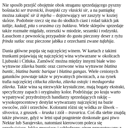
Nie sposób przejść obojętnie obok straganu sprzedającego pyszny
bośniacki
ser travnicki
,
livanjski
czy
vlasicki sir
, a na pamiątkę
można zakupić
sir iż mjeha
– dojrzewający ser zaszyty w koziej
skórze. Podobnie rzecz się ma do słodkich ciast i rolad takich jak
tatlije
,
kadaif
,
pita s orasima
czy
baklava
. Wiele sklepów sprzedaje
także rozmaite migdały, orzeszki w miodzie, sezamki i rodzynki.
Łasuchom z pewnością przypadnie do gustu pieczony deser z ryżu
frinda sutlac
oraz pieczone jabłka z orzechami zwane
tufahija
.
Dania główne popija się najczęściej winem. W kartach z takimi
trunkami pojawiają się najczęściej wina wytwarzane w okolicach
Ljubuski i Citluka. Zamówić można między innymi białe wino
wytrawne zilavka buntic oraz czerwone wina wytrawne
blatina
buntic
,
blatina buntic barique
i
blatina gangas
. Wiele cenionych
gatunków powstaje także w prywatnych piwnicach, a na rynek
trafia najczęściej
citlucka zilavka
,
zilavka ostojic
i
medugorska
zilavka
. Takie wina są niezwykle krystaliczne, mają bogaty ekstrakt,
specyficzny zapach i oryginalny kolor. Podróżując po kraju warto
wypatrywać przydrożnych handlarzy sprzedających rakiję –
wysokoprocentowy destylat wytwarzany najczęściej na bazie
owoców, ziół i orzechów. Kolorami różni się wódka ze śliwek –
slivovica
, z gruszek –
kruska
i ziół –
travarica
. Coś dla siebie znajdą
także piwosze, gdyż w letni upał pragnienie doskonale gasi piwo
Nektar lub Sarajevsko, natomiast kierowcom poleca się
orzeźwiający, lekko musujący i schłodzony
ajran
przygotowany z