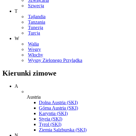
Szwajcaria
Szwecja
T
Tajlandia
Tanzania
Tunezja
Turcja
W
Walia
Węgry
Włochy
Wyspy Zielonego Przylądka
Kierunki zimowe
A
Austria
Dolna Austria (SKI)
Górna Austria (SKI)
Karyntia (SKI)
Styria (SKI)
Tyrol (SKI)
Ziemia Salzburska (SKI)
N