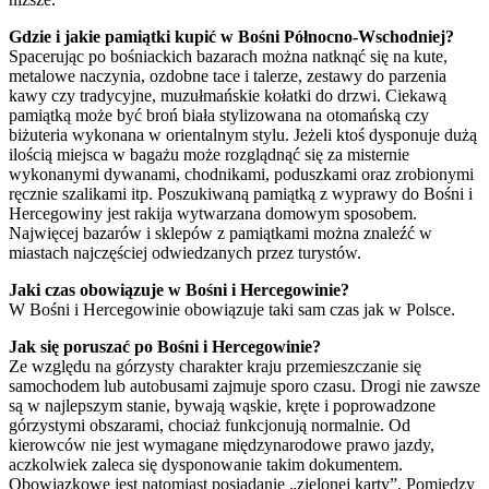
Gdzie i jakie pamiątki kupić w Bośni Północno-Wschodniej?
Spacerując po bośniackich bazarach można natknąć się na kute,
metalowe naczynia, ozdobne tace i talerze, zestawy do parzenia
kawy czy tradycyjne, muzułmańskie kołatki do drzwi. Ciekawą
pamiątką może być broń biała stylizowana na otomańską czy
biżuteria wykonana w orientalnym stylu. Jeżeli ktoś dysponuje dużą
ilością miejsca w bagażu może rozglądnąć się za misternie
wykonanymi dywanami, chodnikami, poduszkami oraz zrobionymi
ręcznie szalikami itp. Poszukiwaną pamiątką z wyprawy do Bośni i
Hercegowiny jest rakija wytwarzana domowym sposobem.
Najwięcej bazarów i sklepów z pamiątkami można znaleźć w
miastach najczęściej odwiedzanych przez turystów.
Jaki czas obowiązuje w Bośni i Hercegowinie?
W Bośni i Hercegowinie obowiązuje taki sam czas jak w Polsce.
Jak się poruszać po Bośni i Hercegowinie?
Ze względu na górzysty charakter kraju przemieszczanie się
samochodem lub autobusami zajmuje sporo czasu. Drogi nie zawsze
są w najlepszym stanie, bywają wąskie, kręte i poprowadzone
górzystymi obszarami, chociaż funkcjonują normalnie. Od
kierowców nie jest wymagane międzynarodowe prawo jazdy,
aczkolwiek zaleca się dysponowanie takim dokumentem.
Obowiązkowe jest natomiast posiadanie „zielonej karty”. Pomiędzy