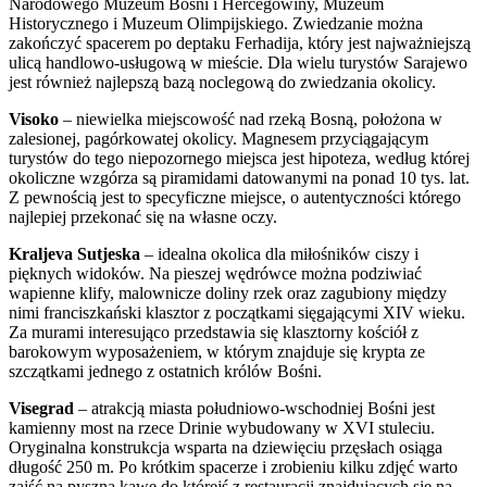
Narodowego Muzeum Bośni i Hercegowiny, Muzeum
Historycznego i Muzeum Olimpijskiego. Zwiedzanie można
zakończyć spacerem po deptaku Ferhadija, który jest najważniejszą
ulicą handlowo-usługową w mieście. Dla wielu turystów Sarajewo
jest również najlepszą bazą noclegową do zwiedzania okolicy.
Visoko
– niewielka miejscowość nad rzeką Bosną, położona w
zalesionej, pagórkowatej okolicy. Magnesem przyciągającym
turystów do tego niepozornego miejsca jest hipoteza, według której
okoliczne wzgórza są piramidami datowanymi na ponad 10 tys. lat.
Z pewnością jest to specyficzne miejsce, o autentyczności którego
najlepiej przekonać się na własne oczy.
Kraljeva Sutjeska
– idealna okolica dla miłośników ciszy i
pięknych widoków. Na pieszej wędrówce można podziwiać
wapienne klify, malownicze doliny rzek oraz zagubiony między
nimi franciszkański klasztor z początkami sięgającymi XIV wieku.
Za murami interesująco przedstawia się klasztorny kościół z
barokowym wyposażeniem, w którym znajduje się krypta ze
szczątkami jednego z ostatnich królów Bośni.
Visegrad
– atrakcją miasta południowo-wschodniej Bośni jest
kamienny most na rzece Drinie wybudowany w XVI stuleciu.
Oryginalna konstrukcja wsparta na dziewięciu przęsłach osiąga
długość 250 m. Po krótkim spacerze i zrobieniu kilku zdjęć warto
zajść na pyszną kawę do którejś z restauracji znajdujących się na