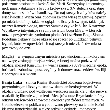
połączone bastionami i kościół św. Marii. Szczególny i tajemniczy
urok mają katakumby z kryptą królewską z XV stulecia oraz stare
domy rzemieślników i handlarzy. Do najstarszych zabytków należy
Niedźwiedzia Wieża oraz budowla zwana wieżą zegarową. Spacer
po mieście obfituje także w oglądanie licznych świątyń, takich jak
meczet Ramadan-bega, meczet Samicia czy kościół św. Katarzyny.
Wyjątkowo intrygujące są ruiny świątyni boga Mitry, w których
można przyjrzeć się symbolom płodności i rzeźbom Boga-Słońca.
Podobnie ciekawy może okazać się spacer po uliczkach pełnych
legend, które w opowieściach najstarszych mieszkańców miasta
przetrwały do dziś.
Maglaj
– w sympatycznym mieście z prowincjonalnym kolorytem
na uwagę zasługuje miejska wieża, z której można podziwiać
okolicę, meczet Kursumlija – ważna pamiątka XVI-wiecznej epoki,
bośniacka zabudowa poszczególnych domów oraz cerkiew św. Iliji
z początku XX wieku.
Banja Luka
– stolica Krainy Bośniackiej otoczona bogactwem
przyrodniczym i licznymi stanowiskami archeologicznymi. W
okolicy drugiego pod względem wielkości miasta kraju jako pierwsi
osadzili się Ilirowie z plemienia Mezejrów oraz Rzymianie, którzy
odkryli właściwości zdrowotne okolicznych źródeł termalnych. W
średniowieczu w pobliżu wybudowano pierwszy na terenie Bośni
klasztor franciszkański, a także serbskie cerkwie i monastyry.