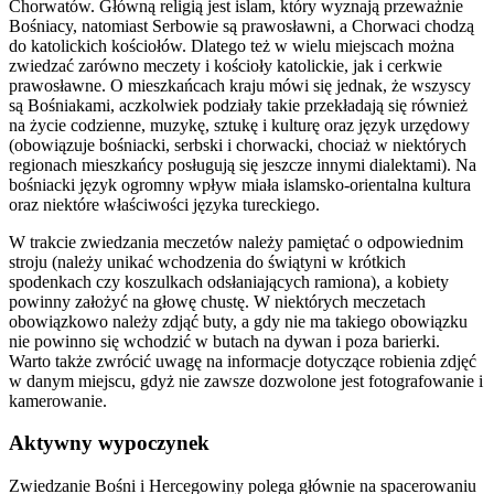
Chorwatów. Główną religią jest islam, który wyznają przeważnie
Bośniacy, natomiast Serbowie są prawosławni, a Chorwaci chodzą
do katolickich kościołów. Dlatego też w wielu miejscach można
zwiedzać zarówno meczety i kościoły katolickie, jak i cerkwie
prawosławne. O mieszkańcach kraju mówi się jednak, że wszyscy
są Bośniakami, aczkolwiek podziały takie przekładają się również
na życie codzienne, muzykę, sztukę i kulturę oraz język urzędowy
(obowiązuje bośniacki, serbski i chorwacki, chociaż w niektórych
regionach mieszkańcy posługują się jeszcze innymi dialektami). Na
bośniacki język ogromny wpływ miała islamsko-orientalna kultura
oraz niektóre właściwości języka tureckiego.
W trakcie zwiedzania meczetów należy pamiętać o odpowiednim
stroju (należy unikać wchodzenia do świątyni w krótkich
spodenkach czy koszulkach odsłaniających ramiona), a kobiety
powinny założyć na głowę chustę. W niektórych meczetach
obowiązkowo należy zdjąć buty, a gdy nie ma takiego obowiązku
nie powinno się wchodzić w butach na dywan i poza barierki.
Warto także zwrócić uwagę na informacje dotyczące robienia zdjęć
w danym miejscu, gdyż nie zawsze dozwolone jest fotografowanie i
kamerowanie.
Aktywny wypoczynek
Zwiedzanie Bośni i Hercegowiny polega głównie na spacerowaniu