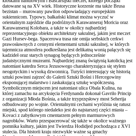
kioskami handlowymi i Bascarsijski meczet, którego początki
datowane są na XV wiek. Historyczne korzenie ma także Brusa
bezistan – murowany pawilon odpowiadający europejskim
sukiennicom. Typowy, bałkański klimat można wyczuć w
orientalnym zajeździe dla podróżnych Karawanseraj Moricia oraz
Karawanseraj Kolobara, a także w okolicy najbardziej
reprezentacyjnego obiektu architektury sakralnej, jakim jest meczet
Gazi Hursev-bega. Spacerowa trasa nie omija serbskich cerkwi
prawosławnych z cennymi elementami sztuki sakralnej, w których
tajemnicza atmosfera podkreślana jest delikatną wonią palących się
kadzideł oraz starych synagog będących jednocześnie
judaistycznymi muzeami. Najbardziej znaną świątynią katolicką jest
natomiast katedra Serca Jezusowego charakteryzująca się stylem
neogotyckim i wysoką dzwonnicą. Turyści interesujący się historią
sztuki powinni zajrzeć do Galerii Sztuki Bośni i Hercegowiny
eksponującej malarstwo i zaskakującą sztukę współczesną.
Symbolicznym miejscem jest natomiast ulica Obala Kulina, na
której zamachu na arcyksięcia Ferdynanda dokonał Gavrilo Princip
z organizacji Młoda Bośnia, a także trzyprzęsłowy most Seherija
odbudowany po wojnie. Orientalnymi cechami wyróżnia się ratusz
miejski, spod którego niedaleko jest do najstarszej części miasta –
Kovaci z zabytkowym cmentarzem pełnym marmurowych
nagrobków. Warto przespacerować się także w okolice ważnego
pomnika kultury, jakim jest Twierdza Hodidjed pochodząca z XVI
stulecia. Dla historii kraju niezwykle ważne są gmachy