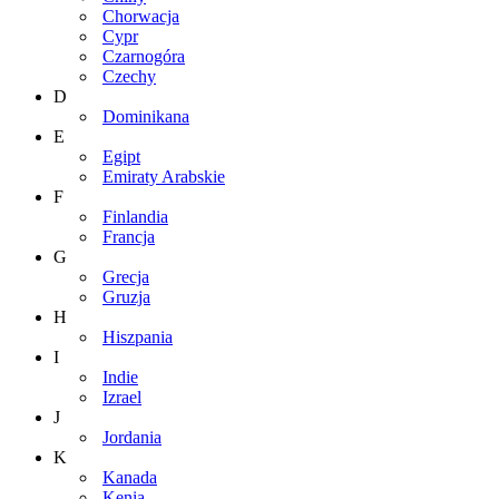
Chorwacja
Cypr
Czarnogóra
Czechy
D
Dominikana
E
Egipt
Emiraty Arabskie
F
Finlandia
Francja
G
Grecja
Gruzja
H
Hiszpania
I
Indie
Izrael
J
Jordania
K
Kanada
Kenia