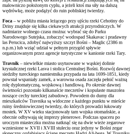
malowniczo położonym cyplu, a jeżeli ktoś ma siły na dalszą
wędrówkę, może podążyć do ruin pobliskiej twierdzy.
Foca
– w pobliżu miasta leżącego przy ujściu rzeki Cehotiny do
Driny znajduje się kilka ciekawych atrakcji przyrodniczych. W
nadmiarze wolnego czasu można: wybrać się do Parku
Narodowego Sutejska, zobaczyć wodospad Skakavac i pradawny
las Perucica, zdobyć najwyższy szczyt Bośni – Maglic (2386 m
n.p.m.) lub wziąć udział w pełnym przygód spływie
organizowanym przez agencje turystyczne w kanionie rzeki Tary.
Travnik
– niewielkie miasto usytuowane w wąskiej dolinie
krystalicznej rzeki Lasva i stolica Centralnej Bośni. Rozwój dawnej
siedziby tureckiego namiestnika przypada na lata 1699-1851, kiedy
powstał wspaniały zamek, a warowna osada zaczęła pełnić ważną
rolę dyplomatyczną, wojskową i handlową. Po okresie dawnej
świetności pozostało kilkanaście meczetów i kopulaste mauzolea
noszące cechy tureckiej zabudowy. Powodem do dumy dla
mieszkańców Travnika są widoczne z każdego punktu w mieście
ruiny średniowiecznej twierdzy, do których prowadzi łukowaty
mostek. W XV wieku stacjonowały tam wojska otomańskie, a
obecnie odbywają się imprezy plenerowe. Podczas spaceru po
uroczym miasteczku można natknąć się na dwie wieże zegarowe
wzniesione w XVII i XVIII stuleciu oraz jedyny w Bośni zegar
słoneczny ozdabiający ścianę meczetu Hadzi Ali-bega. W Travniku