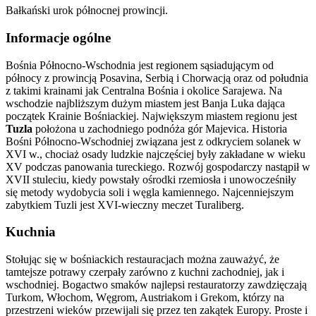
Bałkański urok północnej prowincji.
Informacje ogólne
Bośnia Północno-Wschodnia jest regionem sąsiadującym od
północy z prowincją Posavina, Serbią i Chorwacją oraz od południa
z takimi krainami jak Centralna Bośnia i okolice Sarajewa. Na
wschodzie najbliższym dużym miastem jest Banja Luka dająca
początek Krainie Bośniackiej. Największym miastem regionu jest
Tuzla
położona u zachodniego podnóża gór Majevica. Historia
Bośni Północno-Wschodniej związana jest z odkryciem solanek w
XVI w., chociaż osady ludzkie najczęściej były zakładane w wieku
XV podczas panowania tureckiego. Rozwój gospodarczy nastąpił w
XVII stuleciu, kiedy powstały ośrodki rzemiosła i unowocześniły
się metody wydobycia soli i węgla kamiennego. Najcenniejszym
zabytkiem Tuzli jest XVI-wieczny meczet Turaliberg.
Kuchnia
Stołując się w bośniackich restauracjach można zauważyć, że
tamtejsze potrawy czerpały zarówno z kuchni zachodniej, jak i
wschodniej. Bogactwo smaków najlepsi restauratorzy zawdzięczają
Turkom, Włochom, Węgrom, Austriakom i Grekom, którzy na
przestrzeni wieków przewijali się przez ten zakątek Europy. Proste i