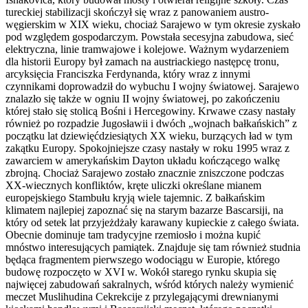
tureckiej stabilizacji skończył się wraz z panowaniem austro-
węgierskim w XIX wieku, chociaż Sarajewo w tym okresie zyskało
pod względem gospodarczym. Powstała secesyjna zabudowa, sieć
elektryczna, linie tramwajowe i kolejowe. Ważnym wydarzeniem
dla historii Europy był zamach na austriackiego następcę tronu,
arcyksięcia Franciszka Ferdynanda, który wraz z innymi
czynnikami doprowadził do wybuchu I wojny światowej. Sarajewo
znalazło się także w ogniu II wojny światowej, po zakończeniu
której stało się stolicą Bośni i Hercegowiny. Krwawe czasy nastały
również po rozpadzie Jugosławii i dwóch „wojnach bałkańskich” z
początku lat dziewięćdziesiątych XX wieku, burzących ład w tym
zakątku Europy. Spokojniejsze czasy nastały w roku 1995 wraz z
zawarciem w amerykańskim Dayton układu kończącego walkę
zbrojną. Chociaż Sarajewo zostało znacznie zniszczone podczas
XX-wiecznych konfliktów, kręte uliczki określane mianem
europejskiego Stambułu kryją wiele tajemnic. Z bałkańskim
klimatem najlepiej zapoznać się na starym bazarze Bascarsiji, na
który od setek lat przyjeżdżały karawany kupieckie z całego świata.
Obecnie dominuje tam tradycyjne rzemiosło i można kupić
mnóstwo interesujących pamiątek. Znajduje się tam również studnia
będąca fragmentem pierwszego wodociągu w Europie, którego
budowę rozpoczęto w XVI w. Wokół starego rynku skupia się
najwięcej zabudowań sakralnych, wśród których należy wymienić
meczet Muslihudina Cekrekcije z przylegającymi drewnianymi