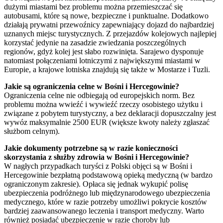
dużymi miastami bez problemu można przemieszczać się
autobusami, które są nowe, bezpieczne i punktualne. Dodatkowo
działają prywatni przewoźnicy zapewniający dojazd do najbardziej
uznanych miejsc turystycznych. Z przejazdów kolejowych najlepiej
korzystać jedynie na zasadzie zwiedzania poszczególnych
regionów, gdyż kolej jest słabo rozwinięta. Sarajewo dysponuje
natomiast połączeniami lotniczymi z największymi miastami w
Europie, a krajowe lotniska znajdują się także w Mostarze i Tuzli.
Jakie są ograniczenia celne w Bośni i Hercegowinie?
Ograniczenia celne nie odbiegają od europejskich norm. Bez
problemu można wwieźć i wywieźć rzeczy osobistego użytku i
związane z pobytem turystyczny, a bez deklaracji dopuszczalny jest
wywóz maksymalnie 2500 EUR (większe kwoty należy zgłaszać
służbom celnym).
Jakie dokumenty potrzebne są w razie konieczności
skorzystania z służby zdrowia w Bośni i Hercegowinie?
W nagłych przypadkach turyści z Polski objęci są w Bośni i
Hercegowinie bezpłatną podstawową opieką medyczną (w bardzo
ograniczonym zakresie). Opłaca się jednak wykupić polisę
ubezpieczenia podróżnego lub międzynarodowego ubezpieczenia
medycznego, które w razie potrzeby umożliwi pokrycie kosztów
bardziej zaawansowanego leczenia i transport medyczny. Warto
również posiadać ubezpieczenie w razie choroby lub