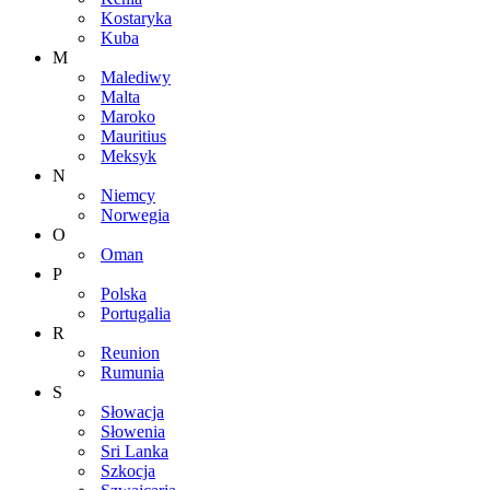
Kostaryka
Kuba
M
Malediwy
Malta
Maroko
Mauritius
Meksyk
N
Niemcy
Norwegia
O
Oman
P
Polska
Portugalia
R
Reunion
Rumunia
S
Słowacja
Słowenia
Sri Lanka
Szkocja