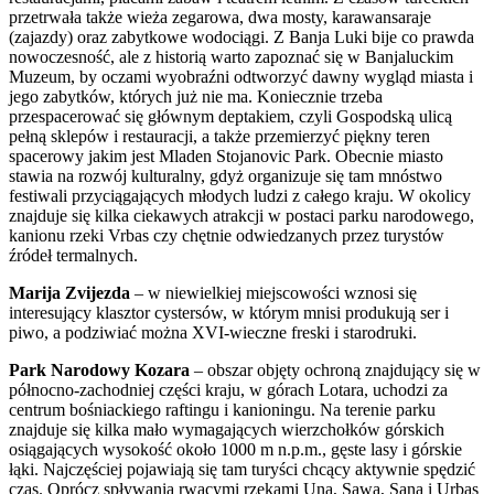
przetrwała także wieża zegarowa, dwa mosty, karawansaraje
(zajazdy) oraz zabytkowe wodociągi. Z Banja Luki bije co prawda
nowoczesność, ale z historią warto zapoznać się w Banjaluckim
Muzeum, by oczami wyobraźni odtworzyć dawny wygląd miasta i
jego zabytków, których już nie ma. Koniecznie trzeba
przespacerować się głównym deptakiem, czyli Gospodską ulicą
pełną sklepów i restauracji, a także przemierzyć piękny teren
spacerowy jakim jest Mladen Stojanovic Park. Obecnie miasto
stawia na rozwój kulturalny, gdyż organizuje się tam mnóstwo
festiwali przyciągających młodych ludzi z całego kraju. W okolicy
znajduje się kilka ciekawych atrakcji w postaci parku narodowego,
kanionu rzeki Vrbas czy chętnie odwiedzanych przez turystów
źródeł termalnych.
Marija Zvijezda
– w niewielkiej miejscowości wznosi się
interesujący klasztor cystersów, w którym mnisi produkują ser i
piwo, a podziwiać można XVI-wieczne freski i starodruki.
Park Narodowy Kozara
– obszar objęty ochroną znajdujący się w
północno-zachodniej części kraju, w górach Lotara, uchodzi za
centrum bośniackiego raftingu i kanioningu. Na terenie parku
znajduje się kilka mało wymagających wierzchołków górskich
osiągających wysokość około 1000 m n.p.m., gęste lasy i górskie
łąki. Najczęściej pojawiają się tam turyści chcący aktywnie spędzić
czas. Oprócz spływania rwącymi rzekami Uną, Sawą, Saną i Urbas