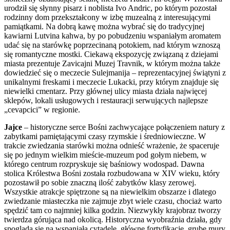
urodził się słynny pisarz i noblista Ivo Andric, po którym pozostał
rodzinny dom przekształcony w izbę muzealną z interesującymi
pamiątkami. Na dobrą kawę można wybrać się do tradycyjnej
kawiarni Lutvina kahwa, by po pobudzeniu wspaniałym aromatem
udać się na starówkę poprzecinaną potokiem, nad którym wznoszą
się romantyczne mostki. Ciekawą ekspozycję związaną z dziejami
miasta prezentuje Zavicajni Muzej Travnik, w którym można także
dowiedzieć się o meczecie Sulejmanija – reprezentacyjnej świątyni z
unikalnymi freskami i meczecie Lukacki, przy którym znajduje się
niewielki cmentarz. Przy głównej ulicy miasta działa najwięcej
sklepów, lokali usługowych i restauracji serwujących najlepsze
„cevapcici” w regionie.
Jajce
– historyczne serce Bośni zachwycające połączeniem natury z
zabytkami pamiętającymi czasy rzymskie i średniowieczne. W
trakcie zwiedzania starówki można odnieść wrażenie, że spaceruje
się po jednym wielkim mieście-muzeum pod gołym niebem, w
którego centrum rozpryskuje się baśniowy wodospad. Dawna
stolica Królestwa Bośni została rozbudowana w XIV wieku, który
pozostawił po sobie znaczną ilość zabytków klasy zerowej.
Wszystkie atrakcje spiętrzone są na niewielkim obszarze i dlatego
zwiedzanie miasteczka nie zajmuje zbyt wiele czasu, chociaż warto
spędzić tam co najmniej kilka godzin. Niezwykły krajobraz tworzy
twierdza górująca nad okolicą. Historyczna wyobraźnia działa, gdy
spogląda się na wspaniałą cytadelę, główne fortyfikacje, grube mury