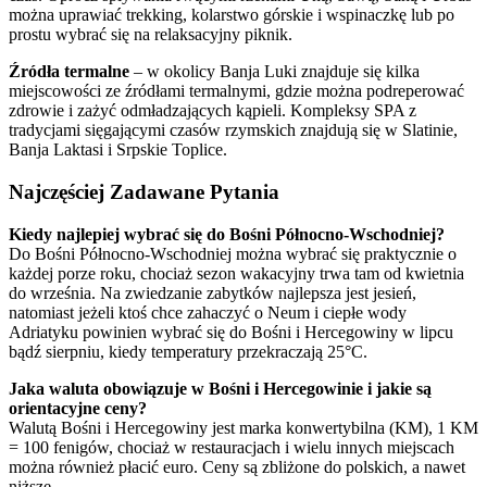
można uprawiać trekking, kolarstwo górskie i wspinaczkę lub po
prostu wybrać się na relaksacyjny piknik.
Źródła termalne
– w okolicy Banja Luki znajduje się kilka
miejscowości ze źródłami termalnymi, gdzie można podreperować
zdrowie i zażyć odmładzających kąpieli. Kompleksy SPA z
tradycjami sięgającymi czasów rzymskich znajdują się w Slatinie,
Banja Laktasi i Srpskie Toplice.
Najczęściej Zadawane Pytania
Kiedy najlepiej wybrać się do Bośni Północno-Wschodniej?
Do Bośni Północno-Wschodniej można wybrać się praktycznie o
każdej porze roku, chociaż sezon wakacyjny trwa tam od kwietnia
do września. Na zwiedzanie zabytków najlepsza jest jesień,
natomiast jeżeli ktoś chce zahaczyć o Neum i ciepłe wody
Adriatyku powinien wybrać się do Bośni i Hercegowiny w lipcu
bądź sierpniu, kiedy temperatury przekraczają 25°C.
Jaka waluta obowiązuje w Bośni i Hercegowinie i jakie są
orientacyjne ceny?
Walutą Bośni i Hercegowiny jest marka konwertybilna (KM), 1 KM
= 100 fenigów, chociaż w restauracjach i wielu innych miejscach
można również płacić euro. Ceny są zbliżone do polskich, a nawet
niższe.