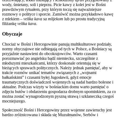
wody, śmietany, soli i pieprzu. Picie kawy z kolei jest w Bośni
prawdziwym rytuałem, przy którym toczą się najważniejsze
rozmowy o polityce i sporcie. Zamówić można przykładowo kawę
z mlekiem –
velika kava sa mlijekom
lub po prostu tradycyjną
filiżankę
velika kava
.
Obyczaje
Chociaż w Bośni i Hercegowinie panują multikulturowe podziały,
normy obyczajowe nie odbiegają od tych w Polsce, a Bośniacy są
przyjaźnie nastawieni do obcokrajowców. Warto czasami
porozmawiać po angielsku bądź niemiecku, szczególnie z
młodszymi mieszkańcami, którzy doskonale orientują się w
bieżących sprawach politycznych. Należy jednak pamiętać, aby w
trakcie rozmów unikać tematów związanych z „wojnami
bałkańskimi” i czasami byłej Jugosławii, gdyż emocje
traumatycznych doświadczeń wojennych są nadal bardzo bolesne i
aktualne. Podczas wizyty w bośniackim domu warto pamiętać o
zdjęciu butów i obdarzeniu gospodarza drobnym upominkiem, za co
można zostać wynagrodzonym pyszną strawą i szklaneczką czegoś
mocniejszego.
Społeczność Bośni i Hercegowiny przez wojenne zawieruchy jest
bardzo zróżnicowana i składa się Muzułmanów, Serbów i