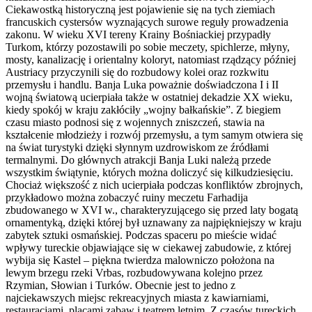
Ciekawostką historyczną jest pojawienie się na tych ziemiach
francuskich cystersów wyznających surowe reguły prowadzenia
zakonu. W wieku XVI tereny Krainy Bośniackiej przypadły
Turkom, którzy pozostawili po sobie meczety, spichlerze, młyny,
mosty, kanalizację i orientalny koloryt, natomiast rządzący później
Austriacy przyczynili się do rozbudowy kolei oraz rozkwitu
przemysłu i handlu. Banja Luka poważnie doświadczona I i II
wojną światową ucierpiała także w ostatniej dekadzie XX wieku,
kiedy spokój w kraju zakłóciły „wojny bałkańskie”. Z biegiem
czasu miasto podnosi się z wojennych zniszczeń, stawia na
kształcenie młodzieży i rozwój przemysłu, a tym samym otwiera się
na świat turystyki dzięki słynnym uzdrowiskom ze źródłami
termalnymi. Do głównych atrakcji Banja Luki należą przede
wszystkim świątynie, których można doliczyć się kilkudziesięciu.
Chociaż większość z nich ucierpiała podczas konfliktów zbrojnych,
przykładowo można zobaczyć ruiny meczetu Farhadija
zbudowanego w XVI w., charakteryzującego się przed laty bogatą
ornamentyką, dzięki której był uznawany za najpiękniejszy w kraju
zabytek sztuki osmańskiej. Podczas spaceru po mieście widać
wpływy tureckie objawiające się w ciekawej zabudowie, z której
wybija się Kastel – piękna twierdza malowniczo położona na
lewym brzegu rzeki Vrbas, rozbudowywana kolejno przez
Rzymian, Słowian i Turków. Obecnie jest to jedno z
najciekawszych miejsc rekreacyjnych miasta z kawiarniami,
restauracjami, placami zabaw i teatrem letnim. Z czasów tureckich