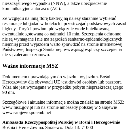
nieszczęśliwego wypadku (NNW), a także ubezpieczenie
komunikacyjne autocasco (AC).
Ze względu na inną florę bakteryjną należy starannie wybierać
restauracje lub jadać w hotelach i przestrzegać podstawowych zasad
higieny. Turyści powinni pić wyłącznie wodę butelkowaną,
ewentualnie gotowaną co najmniej 10 min. Szczepienia ochronne
nie są wymagane i nie ma zagrożeń sanitarno-epidemiologicznych,
niemniej przed wyjazdem warto sprawdzić na stronie internetowej
Państwowej Inspekcji Sanitarnej: www.pis.gov.pl czy szczepienia
nie są zalecane sezonowo.
Ważne informacje MSZ
Dokumentem uprawniającym do wjazdu i wyjazdu z Bośni i
Hercegowiny dla obywateli UE jest dowód osobisty lub paszport.
Wiza nie jest wymagana w przypadku pobytu nieprzekraczającego
90 dni.
Szczegółowe i aktualne informacje można znaleźć na stronie MSZ:
www.msz.gov.pl lub na stronie ambasady polskiej w Sarajewie
www.sarajewo.polemb.net
Ambasada Rzeczypospolitej Polskiej w Bośni i Hercegowinie
Bośnia i Hercegowina, Sarajewo, Dola 13, 71000