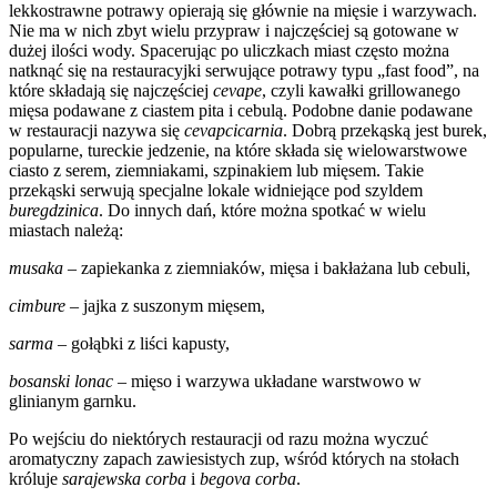
lekkostrawne potrawy opierają się głównie na mięsie i warzywach.
Nie ma w nich zbyt wielu przypraw i najczęściej są gotowane w
dużej ilości wody. Spacerując po uliczkach miast często można
natknąć się na restauracyjki serwujące potrawy typu „fast food”, na
które składają się najczęściej
cevape
, czyli kawałki grillowanego
mięsa podawane z ciastem pita i cebulą. Podobne danie podawane
w restauracji nazywa się
cevapcicarnia
. Dobrą przekąską jest burek,
popularne, tureckie jedzenie, na które składa się wielowarstwowe
ciasto z serem, ziemniakami, szpinakiem lub mięsem. Takie
przekąski serwują specjalne lokale widniejące pod szyldem
buregdzinica
. Do innych dań, które można spotkać w wielu
miastach należą:
musaka
– zapiekanka z ziemniaków, mięsa i bakłażana lub cebuli,
cimbure
– jajka z suszonym mięsem,
sarma
– gołąbki z liści kapusty,
bosanski lonac
– mięso i warzywa układane warstwowo w
glinianym garnku.
Po wejściu do niektórych restauracji od razu można wyczuć
aromatyczny zapach zawiesistych zup, wśród których na stołach
króluje
sarajewska corba
i
begova corba
.