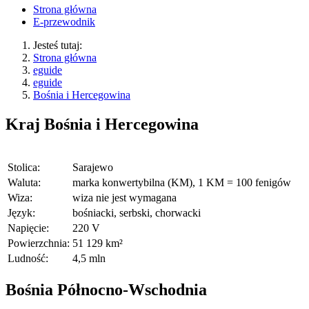
Strona główna
E-przewodnik
Jesteś tutaj:
Strona główna
eguide
eguide
Bośnia i Hercegowina
Kraj
Bośnia i Hercegowina
Stolica:
Sarajewo
Waluta:
marka konwertybilna (KM), 1 KM = 100 fenigów
Wiza:
wiza nie jest wymagana
Język:
bośniacki, serbski, chorwacki
Napięcie:
220 V
Powierzchnia:
51 129 km²
Ludność:
4,5 mln
Bośnia Północno-Wschodnia