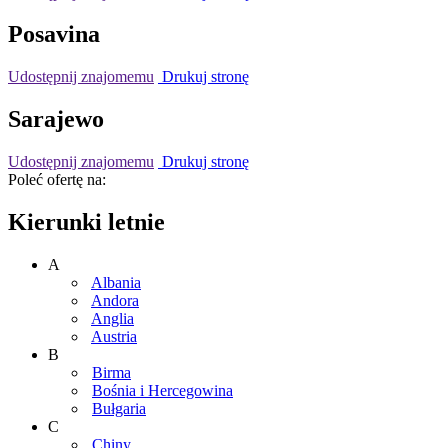
Posavina
Udostępnij znajomemu
Drukuj stronę
Sarajewo
Udostępnij znajomemu
Drukuj stronę
Poleć ofertę na:
Kierunki letnie
A
Albania
Andora
Anglia
Austria
B
Birma
Bośnia i Hercegowina
Bułgaria
C
Chiny