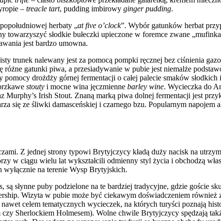
syropie –
treacle tart
, pudding imbirowy
ginger pudding
.
 popołudniowej herbaty „
at five o’clock
”. Wybór gatunków herbat przyp
ny towarzyszyć słodkie bułeczki upieczone w foremce zwane „mufinka
dawania jest bardzo umowna.
cisty trunek nalewany jest za pomocą pompki ręcznej bez ciśnienia ga
się różne gatunki piwa, a przesiadywanie w pubie jest niemalże pod
 pomocy drożdży górnej fermentacji o całej palecie smaków słodkich
gorzkawe
stouty
i mocne wina jęczmienne
barley wine
. Wycieczka do An
z Murphy’s Irish Stout. Znaną marką piwa dolnej fermentacji jest przyk
twarza się ze śliwki damasceńskiej i czarnego bzu. Popularnym napojem
ami. Z jednej strony typowi Brytyjczycy kładą duży nacisk na utrzymyw
w ciągu wielu lat wykształcili odmienny styl życia i obchodzą własn
 wyłącznie na terenie Wysp Brytyjskich.
 są słynne puby podzielone na te bardziej tradycyjne, gdzie goście sku
emiership. Wizyta w pubie może być ciekawym doświadczeniem również 
nawet celem tematycznych wycieczek, na których turyści poznają hist
y Sherlockiem Holmesem). Wolne chwile Brytyjczycy spędzają także 