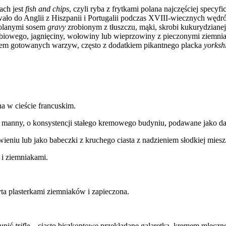
ach jest
fish and chips
, czyli ryba z frytkami polana najczęściej specy
wało do Anglii z Hiszpanii i Portugalii podczas XVIII-wiecznych wę
polanymi sosem
gravy
zrobionym z tłuszczu, mąki, skrobi kukurydziane
drobiowego, jagnięciny, wołowiny lub wieprzowiny z pieczonymi ziemni
em gotowanych warzyw, często z dodatkiem pikantnego placka
yorksh
a w cieście francuskim.
szy manny, o konsystencji stałego kremowego budyniu, podawane jako d
awieniu lub jako babeczki z kruchego ciasta z nadzieniem słodkiej mi
i ziemniakami.
yta plasterkami ziemniaków i zapieczona.
kupić
trifle
– ciasto biszkoptowe przekładane galaretką, kremem mleczn