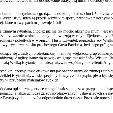
sportowych. Dowodem na uszanowanie tradycji są huczne obchody uro
ia humoru i instynktownego dążenia do kompromisu, chociaż nie zaws
 Wysp Brytyjskich są przede wszystkim sporty narodowe z licznymi osi
ej, które na wyspach mają swoje źródła.
ej znanym rytuałem, chociaż już nie tak mocno akcentowanym, jest słyn
owe są przeważnie wolne od pracy i obowiązują w całym Zjednoczonym
żołnierzy poległych w wojnach, Tłusty Czwartek poprzedzający Wielki
icą wykrycia tzw. spisku prochowego Guya Fawkesa, będącego próbą 
wodzący się z tradycji protestanckiej, niemniej większość grup etnicz
, buddyzm). Anglicy stanowią największą grupę mieszkańców Wielkiej 
całą Wielką Brytanię, nie należy używać wspólnego określenia Anglia, o
h kraj czekają takie ciekawostki jak osobne krany do zimnej i ciepłe
elkiej Brytanii używa się specjalnych wtyczek do prądu, piwo leje się 
funty w przypadku materiałów sypkich.
ła dodana opłata tzw. „service charge” i tak samo jest w przypadku 
e pojazdu, a także uchodzą za zdyscyplinowanych, ustawiających się na
ę z Brytyjczykiem potrzeba odpowiednio dużo czasu. Pozostałe normy i 