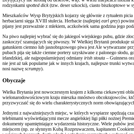
rodzynkami
spotted dick
(tzw. deser szkocki), ciasto biszkoptowe w 
Mieszkańców Wysp Brytyjskich kojarzy się głównie z rytuałem picia
herbaciarni sięga XVIII stulecia. Herbacie (najlepiej
earl grey
) powin
pijany jest przeważnie z mlekiem, aczkolwiek sama godzina jego po
Na piwo najlepiej wybrać się do jakiegoś wiejskiego pubu, gdzie zło
zaskoczyć szanujących się piwoszy. W Wielkiej Brytanii produkuje 
gatunkiem ciemno lub jasnobrązowego piwa jest Ale wytwarzane przy
pubach pija się także ciemne portery uzyskiwane z palonego słodu, 
irlandzkiej, ale najpopularniejszej odmiany
irish stouta
– Guinness ora
nie jest aż tak popularne jak w innych krajach, najlepsze trunki wy
nosi nazwę
scrumpy
).
Obyczaje
Wielka Brytania jest nowoczesnym krajem z kilkoma ciekawymi oblicz
wielonarodowościowym kraju mieszka mnóstwo obcokrajowców, którzy 
przyzwyczaić się do wielu charakterystycznych norm obowiązujących
Jednymi z najważniejszych miejsc, w których wyspiarze spędzają czas,
telebimami wyświetlającymi mecze angielskiej ligi piłki nożnej Pr
dokumenty upamiętniające wydarzenia historyczne. Wiele pubów jest 
miejscem (np. ze słynnym Kubą Rozpruwaczem, kapitanem Cookiem cz