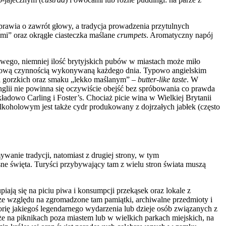
rawia o zawrót głowy, a tradycja prowadzenia przytulnych
mi” oraz okrągłe ciasteczka maślane
crumpets
. Aromatyczny napój
zowego, niemniej ilość brytyjskich pubów w miastach może miło
stawową czynnością wykonywaną każdego dnia. Typowo angielskim
 i gorzkich oraz smaku „lekko maślanym” –
butter-like taste
. W
glii nie powinna się oczywiście obejść bez spróbowania co prawda
ładowo Carling i Foster’s. Chociaż picie wina w Wielkiej Brytanii
 alkoholowym jest także cydr produkowany z dojrzałych jabłek (często
anie tradycji, natomiast z drugiej strony, w tym
e święta. Turyści przybywający tam z wielu stron świata muszą
piają się na piciu piwa i konsumpcji przekąsek oraz lokale z
ze względu na zgromadzone tam pamiątki, archiwalne przedmioty i
orię jakiegoś legendarnego wydarzenia lub dzieje osób związanych z
na piknikach poza miastem lub w wielkich parkach miejskich, na