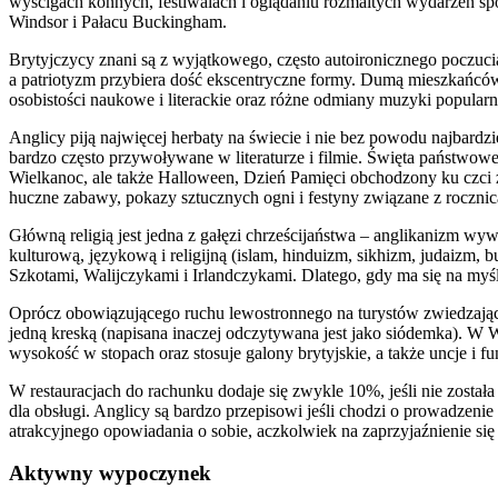
wyścigach konnych, festiwalach i oglądaniu rozmaitych wydarzeń 
Windsor i Pałacu Buckingham.
Brytyjczycy znani są z wyjątkowego, często autoironicznego poczuc
a patriotyzm przybiera dość ekscentryczne formy. Dumą mieszkańców
osobistości naukowe i literackie oraz różne odmiany muzyki popularn
Anglicy piją najwięcej herbaty na świecie i nie bez powodu najbardzi
bardzo często przywoływane w literaturze i filmie. Święta państw
Wielkanoc, ale także Halloween, Dzień Pamięci obchodzony ku czci 
huczne zabawy, pokazy sztucznych ogni i festyny związane z roczn
Główną religią jest jedna z gałęzi chrześcijaństwa – anglikanizm wy
kulturową, językową i religijną (islam, hinduizm, sikhizm, judaizm
Szkotami, Walijczykami i Irlandczykami. Dlatego, gdy ma się na myśli 
Oprócz obowiązującego ruchu lewostronnego na turystów zwiedzającyc
jedną kreską (napisana inaczej odczytywana jest jako siódemka). W Wi
wysokość w stopach oraz stosuje galony brytyjskie, a także uncje i 
W restauracjach do rachunku dodaje się zwykle 10%, jeśli nie zosta
dla obsługi. Anglicy są bardzo przepisowi jeśli chodzi o prowadzeni
atrakcyjnego opowiadania o sobie, aczkolwiek na zaprzyjaźnienie si
Aktywny wypoczynek