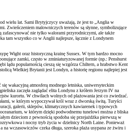
 wielu lat. Sami Brytyjczycy uważają, że jest to „Anglia w
ami. Zwieńczeniem malowniczych terenów są słynne, symbolizujące
ą zafascynować nie tylko walorami przyrodniczymi, ale także
eka tam wszystko co w Anglii najlepsze, łącznie z Londynem
wsypę Wight oraz historyczną krainę Sussex. W tym bardzo mocno
ponujące zamki, często w zminiaturyzowanej formie (np.: Penshurst
i lądu popularnością cieszą się wzgórza Chiltern, a hrabstwo Kent
ą Wielkiej Brytanii jest Londyn, a historię regionu najlepiej jest
się wakacyjną atmosferą modnego letniska, uniwersyteckim
ieliska zaczęła zaglądać elita Londynu z królem Jerzym IV na
iejstw kurortu. W chwilach wolnych od plażowania jest co zwiedzać.
pułami, w którym wypoczywał król wraz z dworską świtą. Turyści
racji, galerii, sklepów, klimatycznych kawiarenek i typowych
 do oceanarium, w którym dzięki podwodnemu tunelowi można z bliska
ałym dzieciom z pewnością spodoba się przejażdżka pierwszą w
-rozrywkowa i nocny tryb życia w dzielnicy North Laine. Ponieważ
, a na wczasowiczów czeka długa, szeroka plaża usypana ze żwiru i