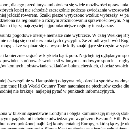
sport, dlatego przed turystami otwiera się wiele możliwości uprawiani
órych lepiej nie schodzić szczególnie podczas zwiedzania wrzosowisk
 po niej jeździć rowerem. Szalki piesze wytyczono wzdłuż wybrzeży, w
st podzielona na regionalne o różnym zróżnicowaniu sprawnościowym. N
kiem i łączą najczęściej najpopularniejsze regiony turystyczne.
ki pogodowe oferuje niemalże całe wybrzeże. W całej Wielkiej Brytan
lnie nadają się do ubarwiania tych dyscyplin. Ze zdradliwych wód Engl
y mogą także wspinać się na wysokie klify znajdujące się często w sąsie
koniecznie zagrać w krykieta bądź polo. Najchętniej oglądanym sporte
aków powinien spróbować swoich sił w innym narodowym sporcie – rugby
igów konnych i obstawianie zakładów bukmacherskich, chociaż swoich
j (szczególnie w Hampshire) odgrywa rolę ośrodka sportów wodnych (s
tem trasę High Weald Country Tour, natomiast na piechurów czeka 
dniej nie brakuje, najlepiej pytać w punktach informacyjnych.
na w bliskim sąsiedztwie Londynu i objęta komunikacją miejską stolicy,
jącymi pagórkami i chętnie odwiedzanym wzgórzem Bestom’s Hill. Powsz
rabstwo położonej najbliżej kontynentalnej Europy, z którą łączy je 
zowo rezerwaty przyrody. Słowo Kent pochodzące z języka celtyckiego