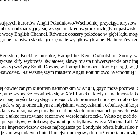
ujących kurortów Anglii Południowo-Wschodniej przyciąga turystów od
ty obszar odznaczający się wyżynami kredowymi z rozległymi pastwisk
one wody English Channel. Również obszary położone w głębi lądu mog
gólne hrabstwa składające się na tę wyjątkową krainę. Na turystów cz
Berkshire, Buckinghamshire, Hampshire, Kent, Oxfordshire, Surrey, 
atyczne klify wybrzeża, światowej sławy miasta uniwersyteckie oraz im
zowo są wyżyny South Downs, w Hampshire można łowić pstrągi, w głęb
awostek. Najważniejszym miastem Anglii Południowo-Wschodniej i stolic
iej odwiedzanym kurortem nadmorskim w Anglii, gdyż może pochwalić 
zywne wybrzeże rozwinęło się w XVIII wieku, kiedy na nadmorskie kąp
li się turyści korzystając z eleganckich promenad i licznych dobrodz
dynek w stylu orientalnym z indyjskimi wieżyczkami i cebulastymi ko
 lansować się na wspaniałych nadmorskich promenadach pełnych restau
Pier, a także rozstawiane sezonowo wesołe miasteczka. Warto zajrzeć
ną perspektywę widokową gwarantuje zabytkowa wieża Madeira Lift. M
iast na imprezowiczów czeka najbogatsza po Londynie oferta kulturalno
uje tam wspaniałych hoteli i miejsc noclegowych o różnym standardzie