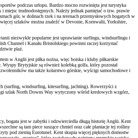
a sportów podczas urlopu. Bardzo mocno rozwinięta jest turystyka
 i miejsc trudnodostępnych. Należy jednak pamiętać o tzw. prawie
 pasmach gór, w dolinach rzek i na terenach przemysłowych bogatych w
ajwięcej szlaków można znaleźć w Devonie, Kornwalii, Yorkshire,
ii niezwykle popularne jest uprawianie surfingu, windsurfingu i
ish Channel i Kanału Bristolskiego powinni raczej korzystać
dztwie plaż.
m w Anglii jest piłka nożna, więc boiska i kluby piłkarskie
. Wyspy Brytyjskie są również kolebką golfa, który pozostał
 zwolenników ma także kolarstwo górskie, wyścigi samochodowe i
urfing, windsurfing, kitesurfing, jachting). Rowerzyści z
długi szlak North Downs Way wytyczony wśród kredowych wzgórz,
 bogata jest w zabytki i odzwierciedla długą historię Anglii. Kent
echne są tam piece suszące chmiel oraz całe plantacje tej rośliny
ukryty pod ziemią Eurotunel. Kent skupia więcej pięknych domostw
 oznaczało „granicę”, którą zaatakowały najpierw rzymskie wojska