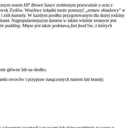
ficznym sosem
HP Brown Sauce
zrobionym przeważnie z octu z
drówek Żydów. Wrażliwe żołądki może poruszyć „zestaw obiadowy” w
j i ziół maranty. W każdym posiłku przygotowanym dla dużej rodziny
akami. Najpopularniejszym daniem w takim właśnie zestawie jest
ire pudding
. Mięso jest także podstawą
fast food’ów
, z których
anie główne lub na słodko.
eszanki owoców i przypraw nasączonych rumem lub brandy.
o-jajecznym (
custrad
) i owocami lub różne puddingi: na parze z