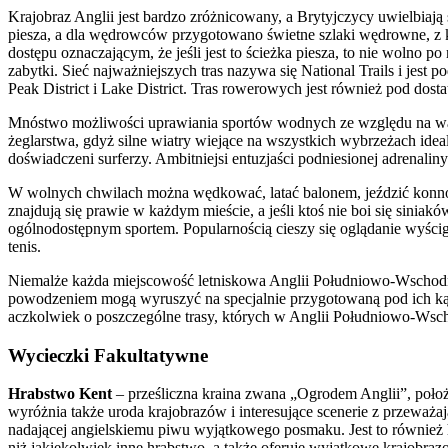
Krajobraz Anglii jest bardzo zróżnicowany, a Brytyjczycy uwielbiają 
piesza, a dla wędrowców przygotowano świetne szlaki wędrowne, z kt
dostępu oznaczającym, że jeśli jest to ścieżka piesza, to nie wolno
zabytki. Sieć najważniejszych tras nazywa się National Trails i je
Peak District i Lake District. Tras rowerowych jest również pod dostat
Mnóstwo możliwości uprawiania sportów wodnych ze względu na warun
żeglarstwa, gdyż silne wiatry wiejące na wszystkich wybrzeżach idea
doświadczeni surferzy. Ambitniejsi entuzjaści podniesionej adrenalin
W wolnych chwilach można wędkować, latać balonem, jeździć konno i 
znajdują się prawie w każdym mieście, a jeśli ktoś nie boi się sini
ogólnodostępnym sportem. Popularnością cieszy się oglądanie wyśc
tenis.
Niemalże każda miejscowość letniskowa Anglii Południowo-Wschodnie
powodzeniem mogą wyruszyć na specjalnie przygotowaną pod ich ką
aczkolwiek o poszczególne trasy, których w Anglii Południowo-Wscho
Wycieczki Fakultatywne
Hrabstwo Kent
– prześliczna kraina zwana „Ogrodem Anglii”, położo
wyróżnia także uroda krajobrazów i interesujące scenerie z przeważa
nadającej angielskiemu piwu wyjątkowego posmaku. Jest to również h
niż jakiekolwiek inne hrabstwo, a także oferuje wyjątkowe krajobra