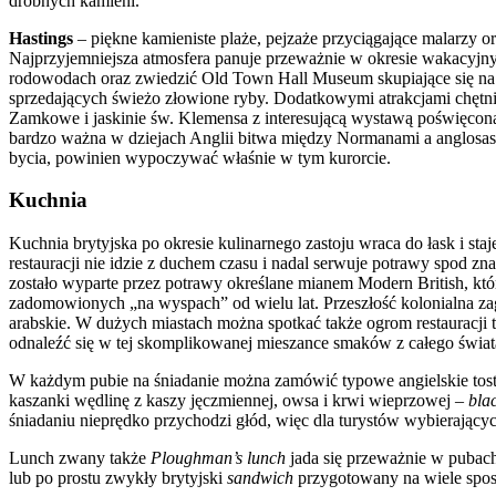
drobnych kamieni.
Hastings
– piękne kamieniste plaże, pejzaże przyciągające malarzy 
Najprzyjemniejsza atmosfera panuje przeważnie w okresie wakacyjny
rodowodach oraz zwiedzić Old Town Hall Museum skupiające się na hi
sprzedających świeżo złowione ryby. Dodatkowymi atrakcjami chętn
Zamkowe i jaskinie św. Klemensa z interesującą wystawą poświęconą 
bardzo ważna w dziejach Anglii bitwa między Normanami a anglosaską
bycia, powinien wypoczywać właśnie w tym kurorcie.
Kuchnia
Kuchnia brytyjska po okresie kulinarnego zastoju wraca do łask i st
restauracji nie idzie z duchem czasu i nadal serwuje potrawy spod 
zostało wyparte przez potrawy określane mianem Modern British, kt
zadomowionych „na wyspach” od wielu lat. Przeszłość kolonialna zag
arabskie. W dużych miastach można spotkać także ogrom restauracji t
odnaleźć się w tej skomplikowanej mieszance smaków z całego świata
W każdym pubie na śniadanie można zamówić typowe angielskie tosty
kaszanki wędlinę z kaszy jęczmiennej, owsa i krwi wieprzowej –
bla
śniadaniu nieprędko przychodzi głód, więc dla turystów wybierający
Lunch zwany także
Ploughman’s lunch
jada się przeważnie w pubach 
lub po prostu zwykły brytyjski
sandwich
przygotowany na wiele spo