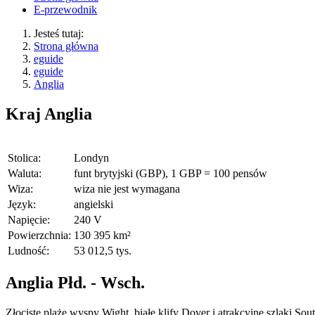
E-przewodnik
Jesteś tutaj:
Strona główna
eguide
eguide
Anglia
Kraj
Anglia
Stolica:
Londyn
Waluta:
funt brytyjski (GBP), 1 GBP = 100 pensów
Wiza:
wiza nie jest wymagana
Język:
angielski
Napięcie:
240 V
Powierzchnia:
130 395 km²
Ludność:
53 012,5 tys.
Anglia Płd. - Wsch.
Złociste plaże wyspy Wight, białe klify Dover i atrakcyjne szlaki S