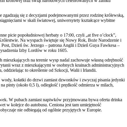
dzin królowej oraz świąt narodowych celebrowanych w zamku
ze zgadzają się z decyzjami podejmowanymi przez rodzinę królewską,
ągnięciami w skali światowej, uniwersytety kształcące wybitne
ne picie popołudniowej herbaty o 17:00, czyli „at five o’clock”,
 Królestwie. Na wyspach świętuje się Nowy Rok, Boże Narodzenie i
 Post, Dzień św. Jerzego – patrona Anglii i Dzień Guya Fawkesa –
wysadzenia Izby Lordów w roku 1605.
nych mieszkających na terenie wysp nadal zachowuje własną odrębność
Brytanii wraz z mieszkającymi w osobnych krainach administracyjnych
ddzielając to określenie od Szkocji, Walii i Irlandii.
j wody, kołatki do drzwi zamiast dzwonków i zwyczaj pisania jedynki
na pinty (około 0,5 l), odległość i prędkość odmierza w milach,
taksówek. W pubach zamiast napiwków przyjmowana bywa oferta drinka
wet w kolejce do autobusu. Ceniona jest tam umiejętność
obyczaje nie odbiegają od ogólnie przyjętych w Europie.