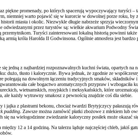
oraz piękne promenady, po których spacerują wypoczywający turyści – 
m, niemniej warto pojawić się w kurorcie w dowolnej porze roku, by z
storii miasta i okolic. Niezwykle długie nabrzeże sprzyja wieczornym 
ie odwiedzanymi przez turystów są: wielkie akwarium Podwodny Świa
przemytnikom. Turyści zainteresowani lokalną historią powinni także 
 armią króla Harolda II Godwinsona. Ogólnie atmosfera jest bardzo p
aje się jedną z najbardziej rozpoznawalnych kuchni świata, opartych n
znaku: dużo, tłusto i kalorycznie. Bywa jednak, że zgodnie ze współc
óre polegają na dowolnym łączeniu tradycyjnych smaków, składników 
warantowała całe bogactwo aromatycznych przypraw i wzbogaciła kuchni
ureckich, wietnamskich, rosyjskich i meksykańskich, które urozmaicaj
, ale każdy wytrawny smakosz z pewnością znajdzie coś dla siebie.
 i jajka z plastrami bekonu, chociaż twardzi Brytyjczycy pałaszują 
ck pudding
. Zawsze można zamówić płatki zbożowe z mlekiem lub ows
ch się na wielogodzinne zwiedzanie kaloryczny posiłek może okazać s
między 12 a 14 godziną. Na talerzu ląduje najczęściej chleb, jakiś ga
sobów.