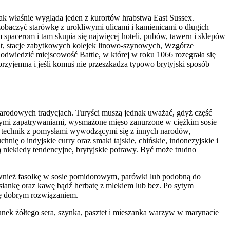
tak właśnie wygląda jeden z kurortów hrabstwa East Sussex.
obaczyć starówkę z urokliwymi ulicami i kamienicami o długich
spacerom i tam skupia się najwięcej hoteli, pubów, tawern i sklepów
t, stacje zabytkowych kolejek linowo-szynowych, Wzgórze
odwiedzić miejscowość Battle, w której w roku 1066 rozegrała się
rzyjemna i jeśli komuś nie przeszkadza typowo brytyjski sposób
a narodowych tradycjach. Turyści muszą jednak uważać, gdyż część
zesnymi zapatrywaniami, wysmażone mięso zanurzone w ciężkim sosie
i technik z pomysłami wywodzącymi się z innych narodów,
ę o indyjskie curry oraz smaki tajskie, chińskie, indonezyjskie i
ą niekiedy tendencyjne, brytyjskie potrawy. Być może trudno
również fasolkę w sosie pomidorowym, parówki lub podobną do
iankę oraz kawę bądź herbatę z mlekiem lub bez. Po sytym
ię dobrym rozwiązaniem.
tunek żółtego sera, szynka, pasztet i mieszanka warzyw w marynacie