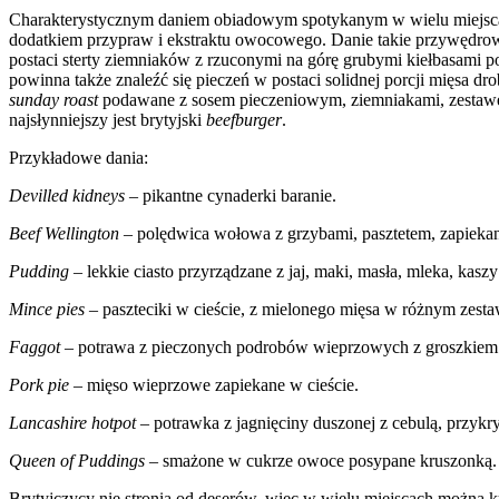
Charakterystycznym daniem obiadowym spotykanym w wielu miejsc
dodatkiem przypraw i ekstraktu owocowego. Danie takie przywędro
postaci sterty ziemniaków z rzuconymi na górę grubymi kiełbasami 
powinna także znaleźć się pieczeń w postaci solidnej porcji mięsa 
sunday roast
podawane z sosem pieczeniowym, ziemniakami, zestaw
najsłynniejszy jest brytyjski
beefburger
.
Przykładowe dania:
Devilled kidneys
– pikantne cynaderki baranie.
Beef Wellington
– polędwica wołowa z grzybami, pasztetem, zapiekan
Pudding
– lekkie ciasto przyrządzane z jaj, maki, masła, mleka, ka
Mince pies
– paszteciki w cieście, z mielonego mięsa w różnym zest
Faggot
– potrawa z pieczonych podrobów wieprzowych z groszkiem 
Pork pie
– mięso wieprzowe zapiekane w cieście.
Lancashire hotpot
– potrawka z jagnięciny duszonej z cebulą, przykr
Queen of Puddings
– smażone w cukrze owoce posypane kruszonką.
Brytyjczycy nie stronią od deserów, więc w wielu miejscach można 