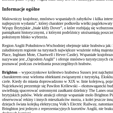
Informacje ogólne
Malowniczy krajobraz, mnóstwo wspaniałych zabytków i kilka interes
najlepszym wydaniu”, której charakter podkreśla wielki pagórkowa
Wyspy Brytyjskie „białe klify Dover”, o które rozbijają się wzburz
pamiątkami historycznymi, z którymi podróżnicy utożsamiają poszcze
położonym blisko wybrzeża.
Region Anglii Południowo-Wschodniej obejmuje takie hrabstwa jak: 
zaludnionym regionie na turystach największe wrażenie robią majest
Place, Inghtam Mote, Chartwell i Hever Castle). Wspaniałe krajobra
nazywane jest „Ogrodem Anglii” i oferuje mnóstwo turystycznych ciek
poznawać podczas zwiedzania poszczególnych hrabstw.
Brighton
– wypoczynkowe królestwo hrabstwa Sussex jest najchętn
charakterem oraz wieloma obiektami związanymi z turystyką. Eksklu
czele. Kiedy do miasta doprowadzono w XIX w. linie kolejową, pojawi
Najciekawiej prezentuje się Pawilon Królewski – ekstrawagancki bu
uwielbiają spacerować ustronnymi zaułkami dzielnicy The Lanes oraz
brytyjskich pubów. Wiele atrakcji oferuje wspaniałe molo Brighton 
obserwować rekiny i innych mieszkańców morza, z kolei jeszcze in
dziejach świata kolejką elektryczną Volk’s Electric Railway, natom
Bringhton jest jednym z reprezentacyjnych kurortów Anglii, nie brak